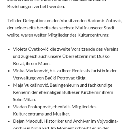
Beziehungen vertieft werden.
Teil der Delegation um den Vorsitzenden Radomir Zotović,
der seinerseits bereits das sechste Mal in unserer Stadt
weilte, waren weiter Mitglieder des Kulturcentrums:
Violeta Cvetković, die zweite Vorsitzende des Vereins
und zugleich auch unsere Übersetzerin mit Duško
Berat, ihrem Mann.
Vinka Marianović, bis zu ihrer Rente als Juristin in der
Verwaltung von Bački Petrovac tätig.
Maja Vukašinović, Bauingenieurin und fachkundige
Kennerin der ehemaligen Bulkeser Kirche mir ihrem
Sohn Milan.
Vladan Prokopović, ebenfalls Mitglied des
Kulturcentrums und Musiker.
Dejan Maoduš, Historiker und Archivar im Vojvodina-
Archiv in Novi Sad. Im Moment schreibt er an der