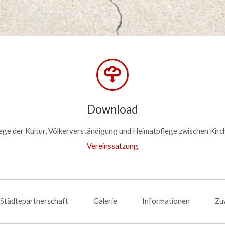
Haft- und Hokafescht 24.-25. Juni 2023 in Kirchheim
Besuch einer Delegation unter der Bürgermeisterin 
YMCA (CVJM) Bački Petrovac in Kirchheim unter Tec
Portrait Stadt Bački Petrovac
Download
ege der Kultur, Völkerverständigung und Heimatpflege zwischen Kirch
Vereinssatzung
Städtepartnerschaft
Galerie
Informationen
Zu