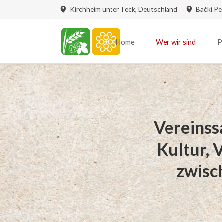
Kirchheim unter Teck, Deutschland
Bački Pe
Home
Wer wir sind
P
Renovierung Bulkeser Kirche
Tafel
Grußwort
Vereinsgründung
Vereinsvorstand
Vereinss
Vereinsstruktur
Kultur, 
zwisc