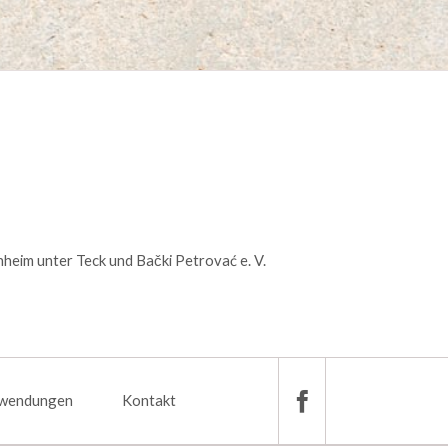
 unter Teck
Viera Krstovski
k
heim unter Teck und Bački Petrovać e. V.
wendungen
Kontakt