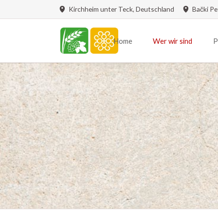
Kirchheim unter Teck, Deutschland
Bački Pe
Home
Wer wir sind
P
Renovierung Bulkeser Kirche
Tafel
Grußwort
Vereinsvorstand
Vereinsstruktur
Vereinssatzung