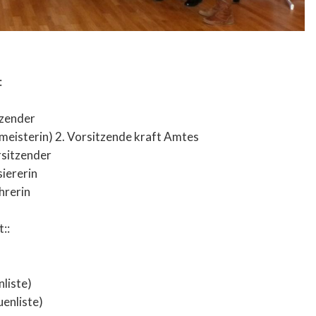
:
tzender
eisterin) 2. Vorsitzende kraft Amtes
rsitzender
iererin
hrerin
::
nliste)
enliste)