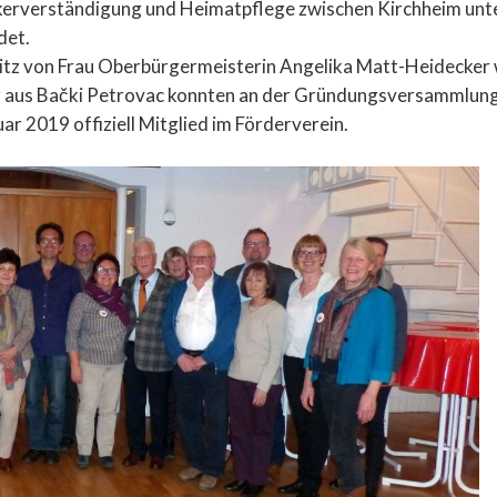
ölkerverständigung und Heimatpflege zwischen Kirchheim unt
Haft- und Hokafescht 24.-25. Juni 2023 in Kirchheim
det.
tz von Frau Oberbürgermeisterin Angelika Matt-Heidecker 
Besuch einer Delegation unter der Bürgermeisterin 
r aus Bački Petrovac konnten an der Gründungsversammlung 
YMCA (CVJM) Bački Petrovac in Kirchheim unter Tec
ar 2019 offiziell Mitglied im Förderverein.
Portrait Stadt Bački Petrovac