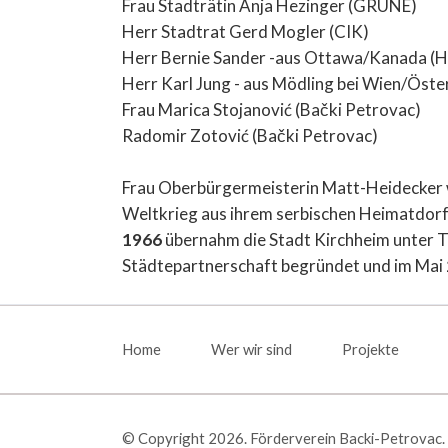
Frau Stadträtin Anja Hezinger (GRÜNE)
Herr Stadtrat Gerd Mogler (CIK)
Herr Bernie Sander -aus Ottawa/Kanada (
Herr Karl Jung - aus Mödling bei Wien/Öst
Frau Marica Stojanović (Bački Petrovac)
Radomir Zotović (Bački Petrovac)
Frau Oberbürgermeisterin Matt-Heidecker 
Weltkrieg aus ihrem serbischen Heimatdorf
1966
übernahm die Stadt Kirchheim unter T
Städtepartnerschaft begründet und im Mai
Navigation
überspringen
Home
Wer wir sind
Projekte
© Copyright 2026. Förderverein Backi-Petrovac. A