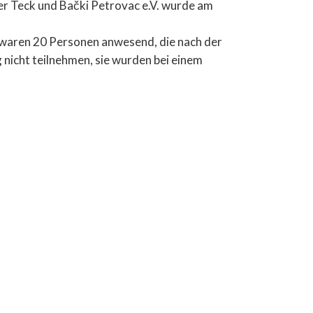
er Teck und Bački Petrovac e.V. wurde am
 unter Teck
waren 20 Personen anwesend, die nach der
Viera Krstovski
nicht teilnehmen, sie wurden bei einem
k