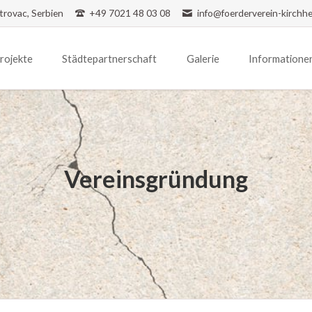
trovac, Serbien
+49 7021 48 03 08
info@foerderverein-kirchh
rojekte
Städtepartnerschaft
Galerie
Informatione
texte/Historie
Ausstellung
Städtepartnerschaft
Bildergalerie
Presse
Begegnungen in Bački Petrovac
Videogalerie
Newsletter
Besuch der Grundschule Jan Čajak
Exposé
Präsentation der Sanierungspläne der ehemaligen ev
Vereinsgründung
Links
200 Jahre Kirche/ Festwochenende in Maglić
Konzertreise der Jugendkapelle Kirchheim unter Tec
Besuch der deutschen Botschafterin Anke Konrad in
70 jähriges Jubiläum des Kulturvereins Đura Jakšić in
Begegnungen in Kirchheim unter Teck
Besuch einer Delegation des Kulturcentrums Bulke