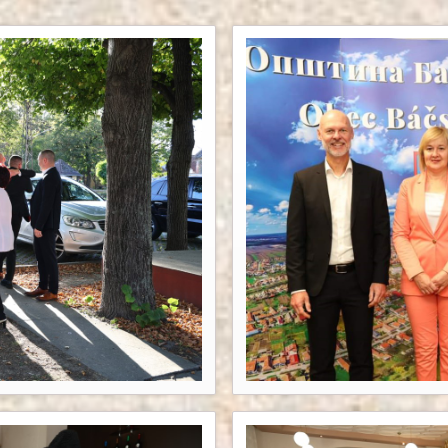
Haft- und Hokafescht 24.-25. Juni 2023 in Kirchheim
Besuch einer Delegation unter der Bürgermeisterin 
YMCA (CVJM) Bački Petrovac in Kirchheim unter Tec
Portrait Stadt Bački Petrovac