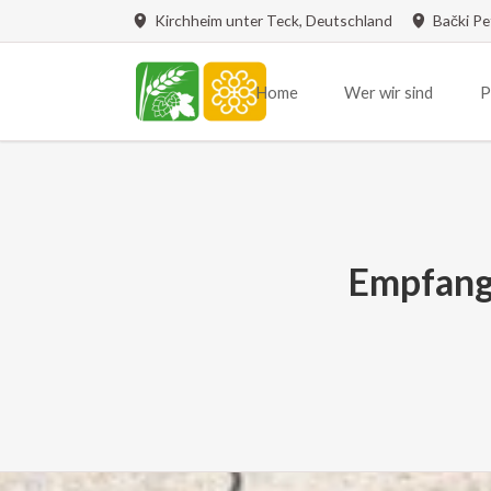
Kirchheim unter Teck, Deutschland
Bački Pe
Home
Wer wir sind
P
Renovierung Bulkeser Kirche
Tafel
Grußwort
Vereinsgründung
Vereinsvorstand
Empfang 
Vereinsstruktur
Vereinssatzung