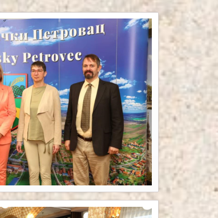
 unter Teck
Viera Krstovski
k