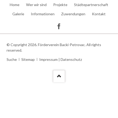
Navigation
Home
Wer wir sind
Projekte
Städtepartnerschaft
überspringen
Galerie
Informationen
Zuwendungen
Kontakt
© Copyright 2026. Förderverein Backi-Petrovac. All rights
reserved.
Navigation
Suche
Sitemap
Impressum | Datenschutz
überspringen